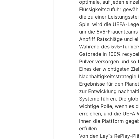
optimale, auf jeden einze
Flüssigkeitszufuhr gewäh
die zu einer Leistungsst
Spiel wird die UEFA-Leg
um die 5v5-Frauenteams 
Anpfiff Ratschläge und e
Während des 5v5-Turniers
Gatorade in 100% recycel
Pulver versorgen und so f
Eines der wichtigsten Zie
Nachhaltigkeitsstrategie 
Ergebnisse für den Plane
zur Entwicklung nachhalti
Systeme führen. Die glob
wichtige Rolle, wenn es 
erreichen, und die UEFA
ihnen die Plattform gege
erfüllen.
Von den Lay“s RePlay-Plä