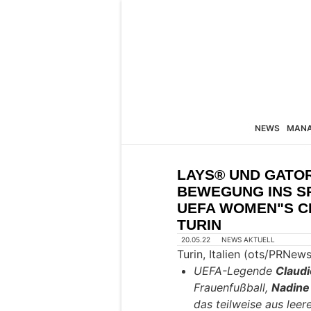
NEWS
MAN
LAYS® UND GATO
BEWEGUNG INS SP
UEFA WOMEN"S C
TURIN
20.05.22
NEWS AKTUELL
Turin, Italien (ots/PRNew
UEFA-Legende
Claudi
Frauenfußball,
Nadine
das teilweise aus lee