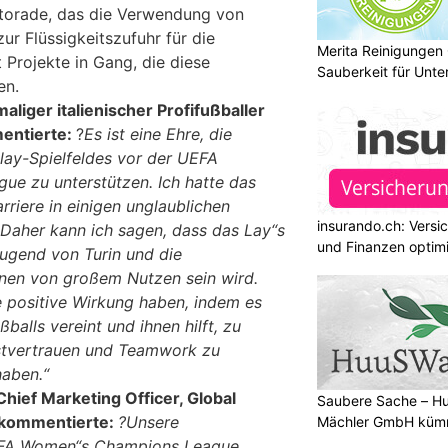
atorade, das die Verwendung von
 zur Flüssigkeitszufuhr für die
Merita Reinigungen
t Projekte in Gang, die diese
Sauberkeit für Unt
en.
iger italienischer Profifußballer
mentierte:
?
Es ist eine Ehre, die
lay-Spielfeldes vor der UEFA
e zu unterstützen. Ich hatte das
rriere in einigen unglaublichen
insurando.ch: Versi
 Daher kann ich sagen, dass das Lay“s
und Finanzen optim
Jugend von Turin und die
nen von großem Nutzen sein wird.
e positive Wirkung haben, indem es
ßballs vereint und ihnen hilft, zu
bstvertrauen und Teamwork zu
haben.“
hief Marketing Officer, Global
Saubere Sache – 
 kommentierte:
?Unsere
Mächler GmbH kümm
UEFA Women“s Champions League