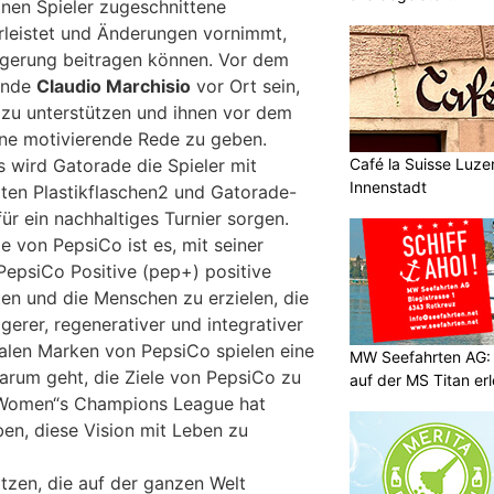
lnen Spieler zugeschnittene
rleistet und Änderungen vornimmt,
eigerung beitragen können. Vor dem
ende
Claudio Marchisio
vor Ort sein,
zu unterstützen und ihnen vor dem
ine motivierende Rede zu geben.
Café la Suisse Luzer
 wird Gatorade die Spieler mit
Innenstadt
ten Plastikflaschen2 und Gatorade-
ür ein nachhaltiges Turnier sorgen.
le von PepsiCo ist es, mit seiner
PepsiCo Positive (pep+) positive
ten und die Menschen zu erzielen, die
gerer, regenerativer und integrativer
alen Marken von PepsiCo spielen eine
MW Seefahrten AG:
darum geht, die Ziele von PepsiCo zu
auf der MS Titan er
 Women“s Champions League hat
ben, diese Vision mit Leben zu
tzen, die auf der ganzen Welt