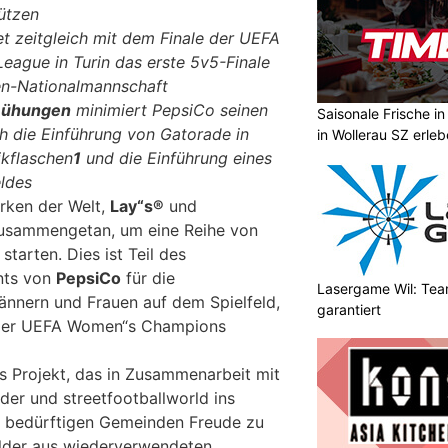
ützen
et zeitgleich mit dem Finale der UEFA
ague in Turin das erste 5v5-Finale
uen-Nationalmannschaft
mühungen
minimiert PepsiCo seinen
Saisonale Frische i
 die Einführung von Gatorade in
in Wollerau SZ erle
ikflaschen
1
und die Einführung eines
eldes
rken der Welt,
Lay“s®
und
usammengetan, um eine Reihe von
starten. Dies ist Teil des
nts von
PepsiCo
für die
Lasergame Wil: Tea
nnern und Frauen auf dem Spielfeld,
garantiert
der UEFA Women“s Champions
es Projekt, das in Zusammenarbeit mit
der und streetfootballworld ins
 bedürftigen Gemeinden Freude zu
elder aus wiederverwendeten