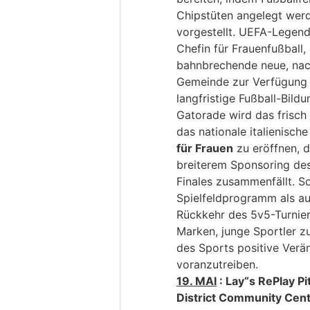
Chipstüten angelegt werde
vorgestellt. UEFA-Legen
Chefin für Frauenfußball,
bahnbrechende neue, nachh
Gemeinde zur Verfügung 
langfristige Fußball-Bil
Gatorade wird das frisch 
das nationale italienisch
für Frauen
zu eröffnen, 
breiterem Sponsoring d
Finales zusammenfällt. S
Spielfeldprogramm als a
Rückkehr des 5v5-Turnie
Marken, junge Sportler zu
des Sports positive Ver
voranzutreiben.
19. MAI
: Lay“s RePlay Pi
District Community Cen