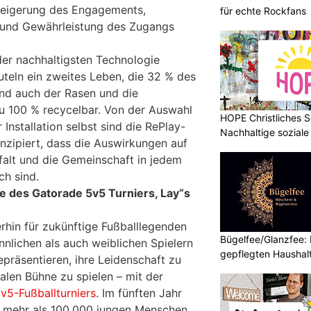
Steigerung des Engagements,
für echte Rockfans
t und Gewährleistung des Zugangs
der nachhaltigsten Technologie
uteln ein zweites Leben, die 32 % des
nd auch der Rasen und die
u 100 % recycelbar. Von der Auswahl
HOPE Christliches S
r Installation selbst sind die RePlay-
Nachhaltige soziale
nzipiert, dass die Auswirkungen auf
falt und die Gemeinschaft in jedem
ch sind.
le des Gatorade 5v5 Turniers, Lay“s
rhin für zukünftige Fußballlegenden
Bügelfee/Glanzfee: I
nnlichen als auch weiblichen Spielern
gepflegten Haushal
epräsentieren, ihre Leidenschaft zu
alen Bühne zu spielen – mit der
v5-Fußballturniers
. Im fünften Jahr
5 mehr als 100.000 jungen Menschen