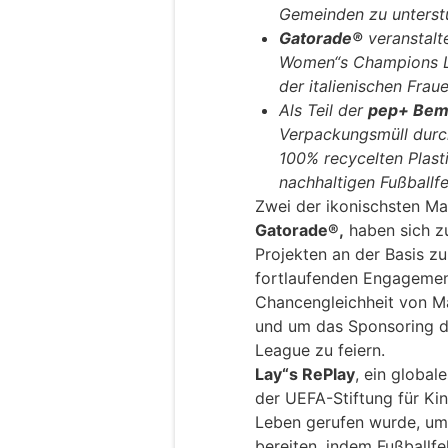
Gemeinden zu unterst
Gatorade®
veranstalt
Women“s Champions Le
der italienischen Fra
Als Teil der
pep+ Be
Verpackungsmüll durch
100% recycelten Plast
nachhaltigen Fußballf
Zwei der ikonischsten Ma
Gatorade®,
haben sich z
Projekten an der Basis zu 
fortlaufenden Engageme
Chancengleichheit von Mä
und um das Sponsoring 
League zu feiern.
Lay“s RePlay
, ein global
der UEFA-Stiftung für Kin
Leben gerufen wurde, um
bereiten, indem Fußballf