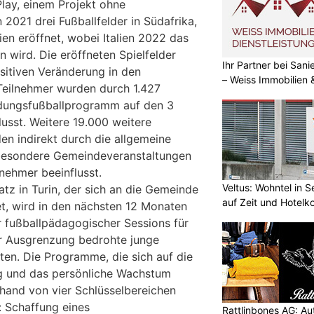
lay, einem Projekt ohne
 2021 drei Fußballfelder in Südafrika,
ien eröffnet, wobei Italien 2022 das
n wird. Die eröffneten Spielfelder
Ihr Partner bei Sa
ositiven Veränderung in den
– Weiss Immobilien
Teilnehmer wurden durch 1.427
ldungsfußballprogramm auf den 3
flusst. Weitere 19.000 weitere
n indirekt durch die allgemeine
 besondere Gemeindeveranstaltungen
lnehmer beeinflusst.
Veltus: Wohntel in 
tz in Turin, der sich an die Gemeinde
auf Zeit und Hotelk
et, wird in den nächsten 12 Monaten
 fußballpädagogischer Sessions für
er Ausgrenzung bedrohte junge
en. Die Programme, die sich auf die
g und das persönliche Wachstum
hand von vier Schlüsselbereichen
 Schaffung eines
Rattlinbones AG: A