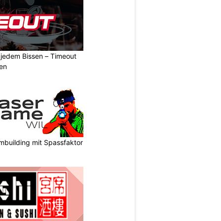
n jedem Bissen – Timeout
ben
mbuilding mit Spassfaktor