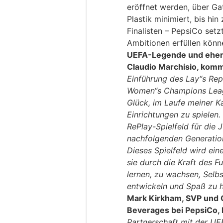
eröffnet werden, über G
Plastik minimiert, bis hin
Finalisten – PepsiCo setz
Ambitionen erfüllen könn
UEFA-Legende und ehemal
Claudio Marchisio, kom
Einführung des Lay“s Rep
Women“s Champions Leagu
Glück, im Laufe meiner Ka
Einrichtungen zu spielen.
RePlay-Spielfeld für die 
nachfolgenden Generatio
Dieses Spielfeld wird ein
sie durch die Kraft des Fu
lernen, zu wachsen, Sel
entwickeln und Spaß zu 
Mark Kirkham, SVP und C
Beverages bei PepsiCo,
Partnerschaft mit der 