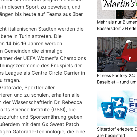
 in diesem Sport zu beweisen, und
ängen bis heute auf Teams aus über
.
Mehr als nur Blumen
Bassersdorf ZH erl
cht italienischen Städten werden die
bene in Turin antreten. Die
on 14 bis 16 Jahren werden
n Gemeinden die einmalige
 Banner der UEFA Women“s Champions
fnungszeremonie des Endspiels der
League als Centre Circle Carrier in
Fitness Factory 24: 
u tragen.
Baselbiet – rund um
Gatorade, Sportler aller
rieren und zu schulen, erhalten alle
n der Wissenschaftlerin Dr. Rebecca
ts Science Institute (GSSI), die
itszufuhr und Sporternährung geben
 außerdem mit dem Gx Sweat Patch
Sitterdorf erleben: 
rtigen Gatorade-Technologie, die eine
alle begeistert