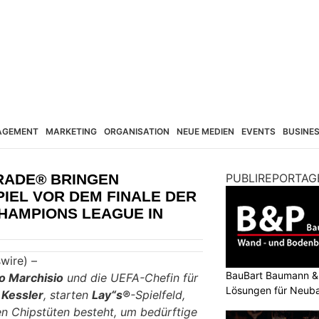
AGEMENT
MARKETING
ORGANISATION
NEUE MEDIEN
EVENTS
BUSINE
RADE® BRINGEN
PUBLIREPORTAG
IEL VOR DEM FINALE DER
HAMPIONS LEAGUE IN
swire) –
BauBart Baumann & 
o Marchisio
und die UEFA-Chefin für
Lösungen für Neub
 Kessler
, starten
Lay“s®
-Spielfeld,
Renovation
ren Chipstüten besteht, um bedürftige