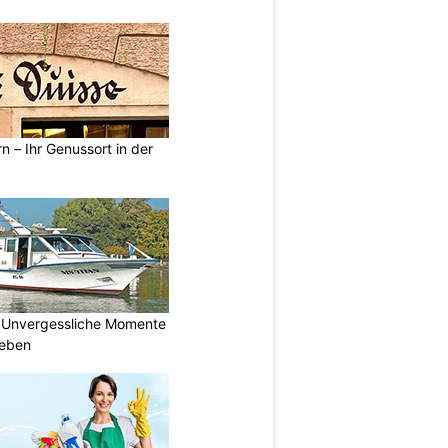
n – Ihr Genussort in der
 Unvergessliche Momente
leben