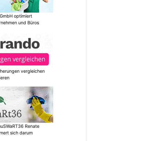
 GmbH optimiert
ernehmen und Büros
cherungen vergleichen
ieren
HuuSWaRT36 Renate
ert sich darum