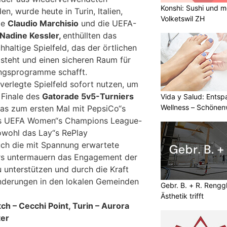
Konshi: Sushi und m
n, wurde heute in Turin, Italien,
Volketswil ZH
de
Claudio Marchisio
und die UEFA-
Nadine Kessler,
enthüllten das
altige Spielfeld, das der örtlichen
steht und einen sicheren Raum für
dungsprogramme schafft.
verlegte Spielfeld sofort nutzen, um
e Finale des
Gatorade 5v5-Turniers
Vida y Salud: Entsp
Wellness – Schöne
das zum ersten Mal mit PepsiCo“s
es UEFA Women“s Champions League-
owohl das Lay“s RePlay
uch die mit Spannung erwartete
rs untermauern das Engagement der
 unterstützen und durch die Kraft
änderungen in den lokalen Gemeinden
Gebr. B. + R. Rengg
Ästhetik trifft
tch – Cecchi Point, Turin – Aurora
ter