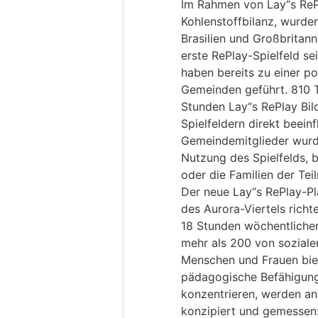
Im Rahmen von Lay“s ReP
Kohlenstoffbilanz, wurden
Brasilien und Großbritann
erste RePlay-Spielfeld sei
haben bereits zu einer p
Gemeinden geführt. 810 
Stunden Lay“s RePlay Bi
Spielfeldern direkt beein
Gemeindemitglieder wurde
Nutzung des Spielfelds,
oder die Familien der Tei
Der neue Lay“s RePlay-Pla
des Aurora-Viertels richt
18 Stunden wöchentlicher
mehr als 200 von sozial
Menschen und Frauen biet
pädagogische Befähigun
konzentrieren, werden an
konzipiert und gemessen: