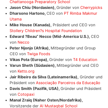
Chattanooga Preparatory School
Jason Chiu (Nordasien),
Gründer von
Cherrypicks
Dharsono Hartono,
CEO von
PT Rimba Makmur
Utama
Mike House (Kanada),
Präsident und CEO von
Stollery Children?s Hospital Foundation
Edward ?Beau“ Necco (Mid-America U.S.),
CEO
von
Necco
Peter Njonjo (Afrika),
Mitbegründer und Group
CEO von
Twiga Foods
Vikas Pota (Europa),
Gründer von
T4 Education
Varun Sheth (Südasien),
Mitbegründer und CEO
von
Ketto.org
Jair Ribeiro da Silva (Lateinamerika),
Gründer und
Präsident von
Associação Parceiros da Educação
Davis Smith (Pazifik, USA),
Gründer und Präsident
von
Cotopaxi
Manal Zraiq (Naher Osten/Nordafrika),
Vorsitzende der
Al Mustaqbal School