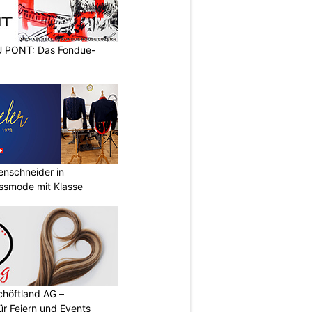
PONT: Das Fondue-
renschneider in
assmode mit Klasse
chöftland AG –
ür Feiern und Events