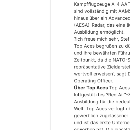
Kampfflugzeuge A-4 AAF
sind vollständig mit AAM
hinaus über ein Advanced
(AESA)-Radar, das eine ä
Ausbildung ermöglicht.
?Ich freue mich sehr, St
Top Aces begrüßen zu dür
und ihre bewährten Führu
Zeitpunkt, da die NATO-S
repräsentative Zieldarste
wertvoll erweisen“, sagt 
Operating Officer.
Über Top Aces
Top Aces
luftgestütztes ?Red Air“-
Ausbildung für die bede
Welt. Top Aces verfügt üb
gewerblich zugelassener 
und ist das erste Untern
erworben hat. Die einsat