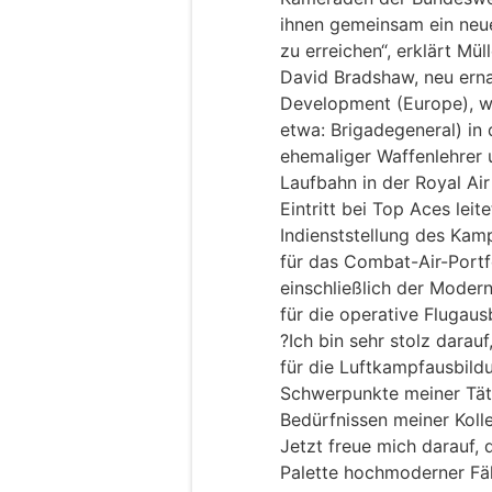
ihnen gemeinsam ein neue
zu erreichen“, erklärt Müll
David Bradshaw, neu erna
Development (Europe), w
etwa: Brigadegeneral) in 
ehemaliger Waffenlehrer 
Laufbahn in der Royal Ai
Eintritt bei Top Aces leite
Indienststellung des Kam
für das Combat-Air-Portf
einschließlich der Moderni
für die operative Flugaus
?Ich bin sehr stolz dara
für die Luftkampfausbild
Schwerpunkte meiner Tät
Bedürfnissen meiner Koll
Jetzt freue mich darauf,
Palette hochmoderner Fä