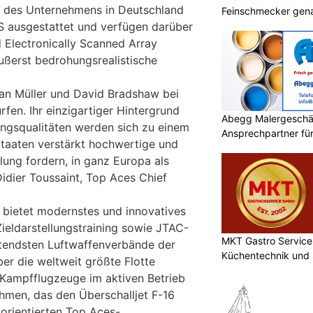
 des Unternehmens in Deutschland
Feinschmecker gena
S ausgestattet und verfügen darüber
 Electronically Scanned Array
ußerst bedrohungsrealistische
efan Müller und David Bradshaw bei
fen. Ihr einzigartiger Hintergrund
Abegg Malergeschä
ngsqualitäten werden sich zu einem
Ansprechpartner für 
taaten verstärkt hochwertige und
Malerprojekte in Fla
llung fordern, in ganz Europa als
Didier Toussaint, Top Aces Chief
 bietet modernstes und innovatives
Zieldarstellungstraining sowie JTAC-
MKT Gastro Service 
utendsten Luftwaffenverbände der
Küchentechnik und 
er die weltweit größte Flotte
Kampfflugzeuge im aktiven Betrieb
ehmen, das den Überschalljet F-16
zorientierten Top Aces-