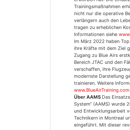
Trainingsmaßnahmen erhö
nicht nur die operative Be
verlängern auch den Leb
tragen zu erheblichen Ko
Informationen siehe
www.
Im März 2022 haben Top A
ihre Kräfte mit dem Ziel 
Zugang zu Blue Airs erst
Bereich JTAC und den Fä
verschaffen, ihre Flugze
modernste Darstellung g
trainieren. Weitere Inform
www.BlueAirTraining.com
Über AAMS
Das Einsatz
System“ (AAMS) wurde 20
und Entwicklungsarbeit v
Technikern in Montreal 
eingeführt. Mit dieser re