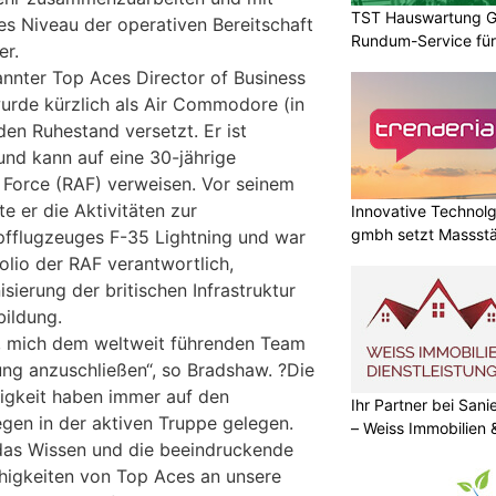
TST Hauswartung G
s Niveau der operativen Bereitschaft
Rundum-Service für
er.
nnter Top Aces Director of Business
urde kürzlich als Air Commodore (in
den Ruhestand versetzt. Er ist
und kann auf eine 30-jährige
r Force (RAF) verweisen. Vor seinem
te er die Aktivitäten zur
Innovative Technolg
gmbh setzt Massst
pfflugzeuges F-35 Lightning und war
geht
olio der RAF verantwortlich,
sierung der britischen Infrastruktur
bildung.
uf, mich dem weltweit führenden Team
ung anzuschließen“, so Bradshaw. ?Die
igkeit haben immer auf den
Ihr Partner bei Sa
egen in der aktiven Truppe gelegen.
– Weiss Immobilien
 das Wissen und die beeindruckende
higkeiten von Top Aces an unsere