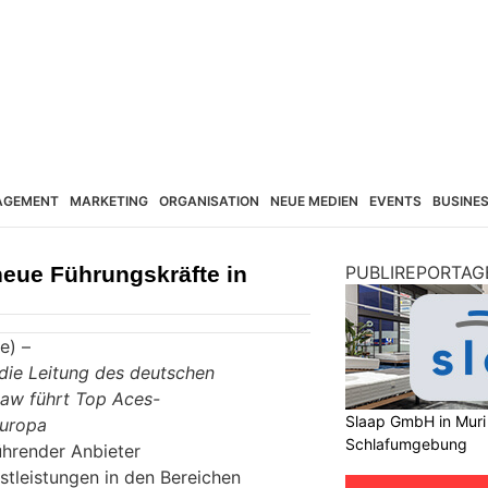
AGEMENT
MARKETING
ORGANISATION
NEUE MEDIEN
EVENTS
BUSINE
neue Führungskräfte in
PUBLIREPORTAG
e) –
die Leitung des deutschen
aw führt Top Aces-
Slaap GmbH in Muri
Europa
Schlafumgebung
ührender Anbieter
tleistungen in den Bereichen