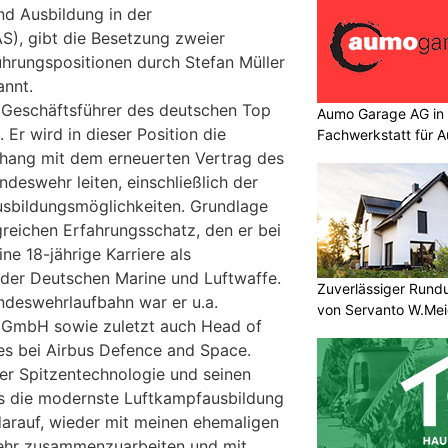
nd Ausbildung in der
S), gibt die Besetzung zweier
ührungspositionen durch Stefan Müller
nnt.
 Geschäftsführer des deutschen Top
Aumo Garage AG in S
Er wird in dieser Position die
Fachwerkstatt für A
hang mit dem erneuerten Vertrag des
deswehr leiten, einschließlich der
Ausbildungsmöglichkeiten. Grundlage
greichen Erfahrungsschatz, den er bei
ine 18-jährige Karriere als
der Deutschen Marine und Luftwaffe.
Zuverlässiger Rund
ndeswehrlaufbahn war er u.a.
von Servanto W.Mei
 GmbH sowie zuletzt auch Head of
ces bei Airbus Defence and Space.
ner Spitzentechnologie und seinen
s die modernste Luftkampfausbildung
 darauf, wieder mit meinen ehemaligen
hr zusammenzuarbeiten und mit