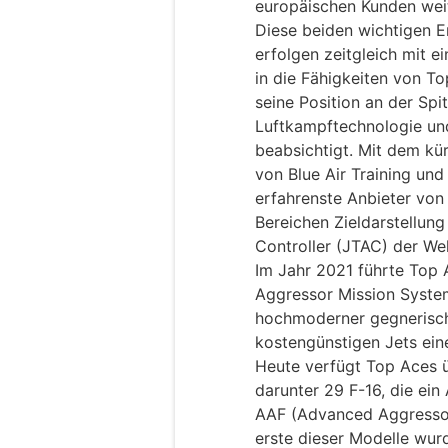
europäischen Kunden weit
Diese beiden wichtigen E
erfolgen zeitgleich mit e
in die Fähigkeiten von T
seine Position an der Sp
Luftkampftechnologie und
beabsichtigt. Mit dem kü
von Blue Air Training und
erfahrenste Anbieter vo
Bereichen Zieldarstellung
Controller (JTAC) der We
Im Jahr 2021 führte Top
Aggressor Mission System
hochmoderner gegnerisc
kostengünstigen Jets ein
Heute verfügt Top Aces ü
darunter 29 F-16, die ei
AAF (Advanced Aggressor
erste dieser Modelle wurd