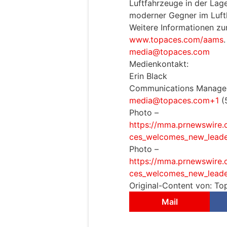
Luftfahrzeuge in der Lag
moderner Gegner im Luft
Weitere Informationen z
www.topaces.com/aams
.
media@topaces.com
Medienkontakt:
Erin Black
Communications Manager
media@topaces.com+1
(
Photo –
https://mma.prnewswire
ces_welcomes_new_leader
Photo –
https://mma.prnewswire
ces_welcomes_new_leader
Original-Content von: To
Mail