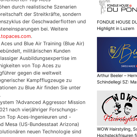
hen durch realistische Szenarien
reitschaft der Streitkräfte, sondern
enszyklus der Geschwaderflotten und
FONDUE HOUSE DU 
Highlight in Luzern
steneinsparungen bei. Weitere
topaces.com
.
ces und Blue Air Training (Blue Air)
gebündelt, militärischen Kunden
klassiger Ausbildungsexpertise im
higkeiten von Top Aces zu
ugführer gegen die weltweit
Arthur Beeler – Her
egnerischer Kampfflugzeuge zu
Schindellegi SZ: M
ationen zu Blue Air finden Sie unter
.
system ?Advanced Aggressor Mission
21 nach vierjähriger Forschungs-
on Top Aces-Ingenieuren und -
und Mesa (US-Bundesstaat Arizona)
WOW Hairstyling, S
volutionären neuen Technologie sind
Hochsteckfrisuren f