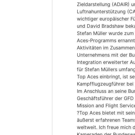
Zieldarstellung (ADAIR) u
Luftnahunterstützung (CA
wichtiger europäischer F
und David Bradshaw beka
Stefan Müller wurde zum
Aces-Programms ernannt. 
Aktivitäten im Zusammen
Unternehmens mit der Bun
Integration erweiterter 
für Stefan Müllers umfan
Top Aces einbringt, ist se
Kampfflugzeugführer bei 
Im Anschluss an seine Bu
Geschäftsführer der GFD
Mission and Flight Servi
?Top Aces bietet mit sei
äußerst erfahrenen Team
weltweit. Ich freue mich
Kameraden der Bundeswe