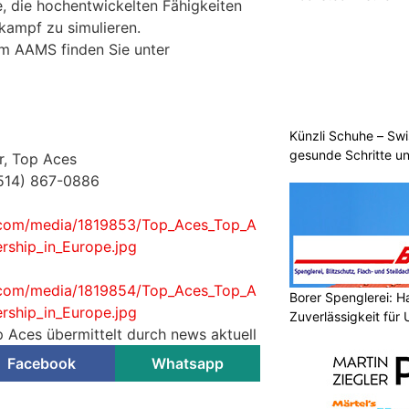
e, die hochentwickelten Fähigkeiten
kampf zu simulieren.
um AAMS finden Sie unter
Künzli Schuhe – Swi
gesunde Schritte un
, Top Aces
514) 867-0886
.com/media/1819853/Top_Aces_Top_A
ship_in_Europe.jpg
.com/media/1819854/Top_Aces_Top_A
Borer Spenglerei: 
ship_in_Europe.jpg
Zuverlässigkeit für
p Aces übermittelt durch news aktuell
Facebook
Whatsapp