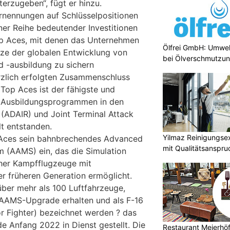
erzugeben“, fügt er hinzu.
rnennungen auf Schlüsselpositionen
iner Reihe bedeutender Investitionen
op Aces, mit denen das Unternehmen
Ölfrei GmbH: Umwel
itze der globalen Entwicklung von
bei Ölverschmutzu
 -ausbildung zu sichern
rzlich erfolgten Zusammenschluss
 Top Aces ist der fähigste und
n Ausbildungsprogrammen in den
 (ADAIR) und Joint Terminal Attack
lt entstanden.
Yilmaz Reinigungse
 Aces sein bahnbrechendes Advanced
mit Qualitätsanspru
 (AAMS) ein, das die Simulation
her Kampfflugzeuge mit
er früheren Generation ermöglicht.
ber mehr als 100 Luftfahrzeuge,
n AAMS-Upgrade erhalten und als F-16
 Fighter) bezeichnet werden ? das
e Anfang 2022 in Dienst gestellt. Die
Restaurant Meierhöfl