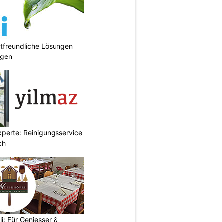
tfreundliche Lösungen
ngen
xperte: Reinigungsservice
ch
i: Für Geniesser &