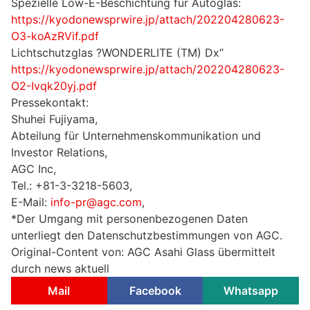
Spezielle Low-E-Beschichtung für Autoglas:
https://kyodonewsprwire.jp/attach/202204280623-
O3-koAzRVif.pdf
Lichtschutzglas ?WONDERLITE (TM) Dx“
https://kyodonewsprwire.jp/attach/202204280623-
O2-Ivqk20yj.pdf
Pressekontakt:
Shuhei Fujiyama,
Abteilung für Unternehmenskommunikation und
Investor Relations,
AGC Inc,
Tel.: +81-3-3218-5603,
E-Mail:
info-pr@agc.com
,
*Der Umgang mit personenbezogenen Daten
unterliegt den Datenschutzbestimmungen von AGC.
Original-Content von: AGC Asahi Glass übermittelt
durch news aktuell
Mail
Facebook
Whatsapp