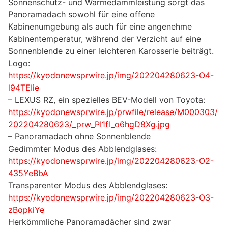
Sonnenschutz- und Wärmedämmleistung sorgt das
Panoramadach sowohl für eine offene
Kabinenumgebung als auch für eine angenehme
Kabinentemperatur, während der Verzicht auf eine
Sonnenblende zu einer leichteren Karosserie beiträgt.
Logo:
https://kyodonewsprwire.jp/img/202204280623-O4-
l94TEIie
– LEXUS RZ, ein spezielles BEV-Modell von Toyota:
https://kyodonewsprwire.jp/prwfile/release/M000303/
202204280623/_prw_PI1fl_o6hgD8Xg.jpg
– Panoramadach ohne Sonnenblende
Gedimmter Modus des Abblendglases:
https://kyodonewsprwire.jp/img/202204280623-O2-
435YeBbA
Transparenter Modus des Abblendglases:
https://kyodonewsprwire.jp/img/202204280623-O3-
zBopkiYe
Herkömmliche Panoramadächer sind zwar