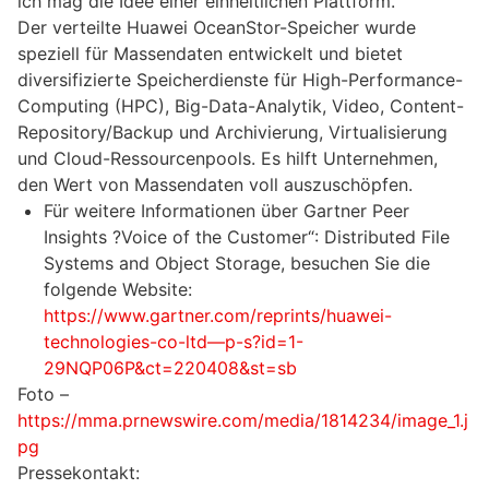
ich mag die Idee einer einheitlichen Plattform.“
Der verteilte Huawei OceanStor-Speicher wurde
speziell für Massendaten entwickelt und bietet
diversifizierte Speicherdienste für High-Performance-
Computing (HPC), Big-Data-Analytik, Video, Content-
Repository/Backup und Archivierung, Virtualisierung
und Cloud-Ressourcenpools. Es hilft Unternehmen,
den Wert von Massendaten voll auszuschöpfen.
Für weitere Informationen über Gartner Peer
Insights ?Voice of the Customer“: Distributed File
Systems and Object Storage, besuchen Sie die
folgende Website:
https://www.gartner.com/reprints/huawei-
technologies-co-ltd—p-s?id=1-
29NQP06P&ct=220408&st=sb
Foto –
https://mma.prnewswire.com/media/1814234/image_1.j
pg
Pressekontakt: