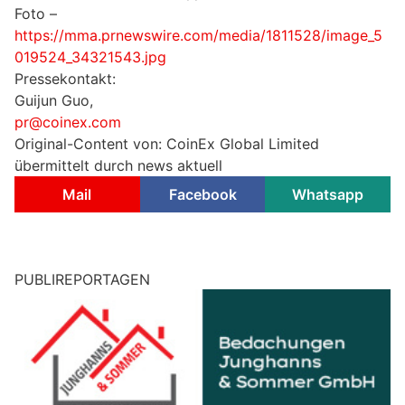
Foto –
https://mma.prnewswire.com/media/1811528/image_5
019524_34321543.jpg
Pressekontakt:
Guijun Guo,
pr@coinex.com
Original-Content von: CoinEx Global Limited
übermittelt durch news aktuell
Mail
Facebook
Whatsapp
PUBLIREPORTAGEN