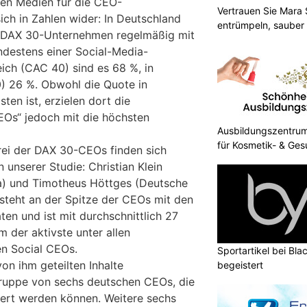
len Medien für die CEO-
Vertrauen Sie Mara S
ich in Zahlen wider: In Deutschland
entrümpeln, sauber
r DAX 30-Unternehmen regelmäßig mit
ndestens einer Social-Media-
reich (CAC 40) sind es 68 %, in
) 26 %. Obwohl die Quote in
ten ist, erzielen dort die
CEOs“ jedoch mit die höchsten
Ausbildungszentrum 
für Kosmetik- & Ges
rei der DAX 30-CEOs finden sich
n unserer Studie: Christian Klein
ia) und Timotheus Höttges (Deutsche
 steht an der Spitze der CEOs mit den
n und ist mit durchschnittlich 27
 der aktivste unter allen
en Social CEOs.
Sportartikel bei Blac
von ihm geteilten Inhalte
begeistert
 Gruppe von sechs deutschen CEOs, die
siert werden können. Weitere sechs