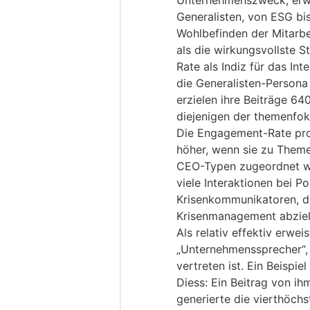
Unternehmenszweck, erwei
Generalisten, von ESG bi
Wohlbefinden der Mitarbe
als die wirkungsvollste 
Rate als Indiz für das Int
die Generalisten-Persona
erzielen ihre Beiträge 64
diejenigen der themenfok
Die Engagement-Rate pro 
höher, wenn sie zu Theme
CEO-Typen zugeordnet we
viele Interaktionen bei Pos
Krisenkommunikatoren, de
Krisenmanagement abziel
Als relativ effektiv erwe
„Unternehmenssprecher“, 
vertreten ist. Ein Beispi
Diess: Ein Beitrag von i
generierte die vierthöch