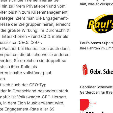
st sich die Themenvielfalt der
hält, was er verspri
s hin zu ihrem Privatleben und vom
iter bis hin zum Krisenmanagement,
Strategie. Zieht man die Engagement-
eresse der Zielgruppen heran, erreicht
 die größte Wirkung: Im Durchschnitt
0 Interaktionen – rund 60 % mehr als
ussierten CEOs (397).
Paul's Annen Superta
Ihre Fahrten im Lim
Post ist bei Generalisten auch dann
n posten, die üblicherweise anderen
rden. So erreichen sie doppelt so
ts in ihrer Rolle als
ren Inhalte vollständig auf
en.
ist sich auch der CEO-Typ
Gebrüder Schelbert
der in Deutschland besonders stark
Garderoben für Ihr
el dafür ist Volkswagen-CEO Herbert
hm, in dem Elon Musk erwähnt wird,
ste Engagement-Rate aller 69