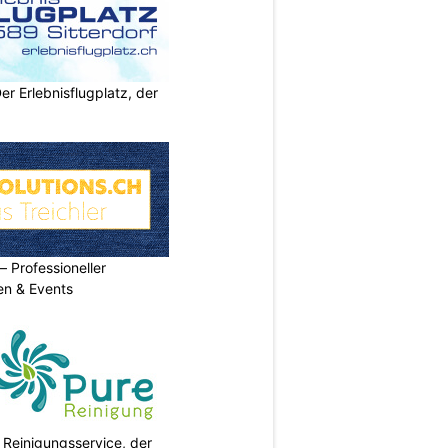
Der Erlebnisflugplatz, der
 Spektrum von Themen zu äußern - vom Purpose
Professioneller
men & Events
 Reinigungsservice, der