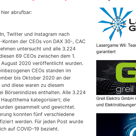
 hier abrufbar:
In, Twitter und Instagram nach
ia-Konten der CEOs von DAX 30-, CAC
Lasergame Wil: Tea
ehmen untersucht und alle 3.224
garantiert
n diesen 69 CEOs zwischen dem 1.
 August 2020 veröffentlicht wurden.
 einbezogenen CEOs standen im
mber bis Oktober 2020 an der
n und diese waren zu diesem
ei Börsenindizes enthalten. Alle 3.224
Greil Elektro GmbH 
Hauptthema kategorisiert; die
und Elektrolösunge
wurden gesammelt und gewichtet.
erung konnten fünf verschiedene
iziert werden. Für jeden Post wurde
sich auf COVID-19 bezieht.