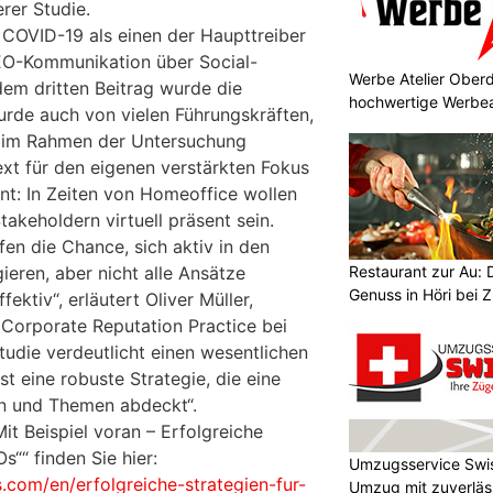
rer Studie.
m COVID-19 als einen der Haupttreiber
EO-Kommunikation über Social-
Werbe Atelier Oberd
dem dritten Beitrag wurde die
hochwertige Werbea
rde auch von vielen Führungskräften,
g im Rahmen der Untersuchung
ext für den eigenen verstärkten Fokus
nt: In Zeiten von Homeoffice wollen
takeholdern virtuell präsent sein.
en die Chance, sich aktiv in den
Restaurant zur Au: 
eren, aber nicht alle Ansätze
Genuss in Höri bei Z
fektiv“, erläutert Oliver Müller,
 Corporate Reputation Practice bei
tudie verdeutlicht einen wesentlichen
ist eine robuste Strategie, die eine
ten und Themen abdeckt“.
Mit Beispiel voran – Erfolgreiche
s““ finden Sie hier:
Umzugsservice Swi
s.com/en/erfolgreiche-strategien-fur-
Umzug mit zuverläss