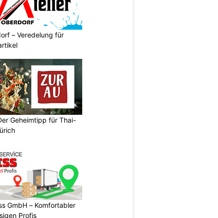
orf – Veredelung für
rtikel
Der Geheimtipp für Thai-
ürich
ss GmbH – Komfortabler
igen Profis