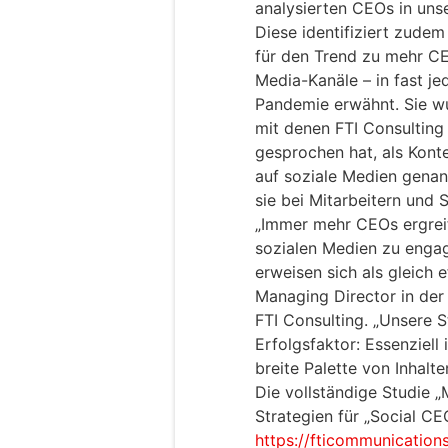
analysierten CEOs in unse
Diese identifiziert zude
für den Trend zu mehr C
Media-Kanäle – in fast je
Pandemie erwähnt. Sie wu
mit denen FTI Consultin
gesprochen hat, als Kont
auf soziale Medien genan
sie bei Mitarbeitern und S
„Immer mehr CEOs ergreif
sozialen Medien zu engagi
erweisen sich als gleich ef
Managing Director in der
FTI Consulting. „Unsere S
Erfolgsfaktor: Essenziell 
breite Palette von Inhal
Die vollständige Studie „
Strategien für „Social CEO
https://fticommunication