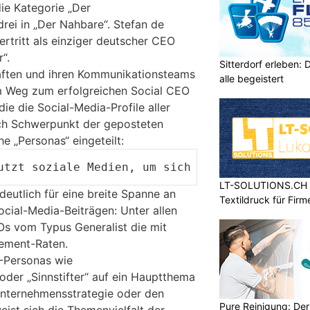
ie Kategorie „Der
rei in „Der Nahbare“. Stefan de
rtritt als einziger deutscher CEO
“.
Sitterdorf erleben: 
räften und ihren Kommunikationsteams
alle begeistert
em Weg zum erfolgreichen Social CEO
die die Social-Media-Profile aller
ch Schwerpunkt der geposteten
che „Personas“ eingeteilt:
tzt soziale Medien, um sich zu einem breiten
LT-SOLUTIONS.CH – 
eutlich für eine breite Spanne an
Textildruck für Fir
ocial-Media-Beiträgen: Unter allen
Os vom Typus Generalist die mit
ement-Raten.
-Personas wie
der „Sinnstifter“ auf ein Hauptthema
 Unternehmensstrategie oder den
Pure Reinigung: Der