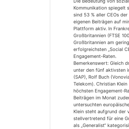
Die Bedeutung von sozia
Kommunikation spiegelt s
sind 53 % aller CEOs de
eigenen Beiträgen auf mi
Plattform aktiv. In Frank
Großbritannien (FTSE 100
Großbritannien am gerings
erfolgreichsten „Social 
Engagement-Raten.
Bemerkenswert: Gleich d
unter den fünf aktivsten i
(SAP), Rolf Buch (Vonov
Telekom). Christian Klein
höchsten Engagement-Rate
Beiträgen im Monat zudem
untersuchten europäisch
Klein steht aufgrund der 
stellvertretend für eine
als „Generalist“ kategori