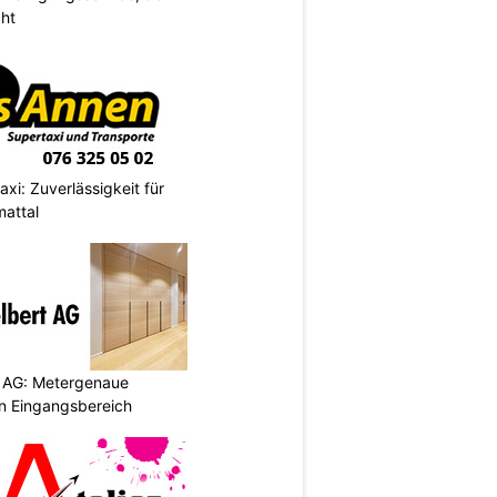
cht
xi: Zuverlässigkeit für
mattal
 AG: Metergenaue
en Eingangsbereich