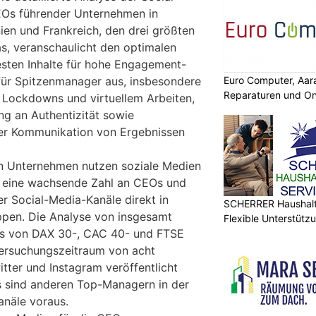
EOs führender Unternehmen in
ien und Frankreich, den drei größten
s, veranschaulicht den optimalen
sten Inhalte für hohe Engagement-
Euro Computer, Aar
 für Spitzenmanager aus, insbesondere
Reparaturen und On
 Lockdowns und virtuellem Arbeiten,
ng an Authentizität sowie
er Kommunikation von Ergebnissen
on Unternehmen nutzen soziale Medien
ch eine wachsende Zahl an CEOs und
r Social-Media-Kanäle direkt in
SCHERRER Haushalt 
uppen. Die Analyse von insgesamt
Flexible Unterstütz
Os von DAX 30-, CAC 40- und FTSE
ersuchungszeitraum von acht
tter und Instagram veröffentlicht
s sind anderen Top-Managern in der
anäle voraus.