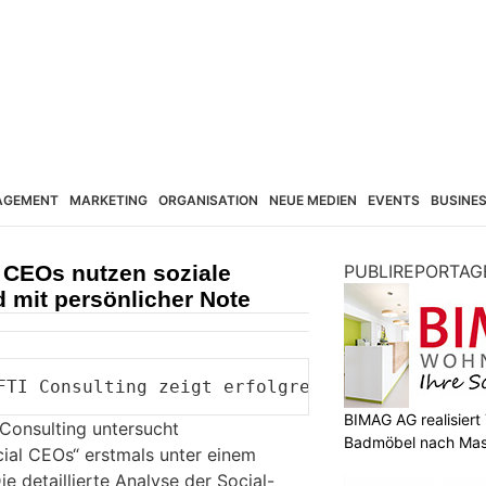
AGEMENT
MARKETING
ORGANISATION
NEUE MEDIEN
EVENTS
BUSINE
: CEOs nutzen soziale
PUBLIREPORTAG
mit persönlicher Note
FTI Consulting zeigt erfolgreiche Social-Medi
BIMAG AG realisier
 Consulting untersucht
Badmöbel nach Ma
cial CEOs“ erstmals unter einem
Die detaillierte Analyse der Social-