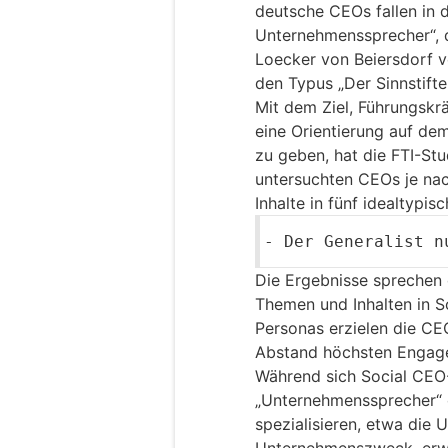
deutsche CEOs fallen in d
Unternehmenssprecher“, d
Loecker von Beiersdorf ve
den Typus „Der Sinnstifter
Mit dem Ziel, Führungsk
eine Orientierung auf d
zu geben, hat die FTI-Stu
untersuchten CEOs je na
Inhalte in fünf idealtypis
-
Der Generalist
nu
Die Ergebnisse sprechen d
Themen und Inhalten in S
Personas erzielen die CE
Abstand höchsten Engag
Während sich Social CEO
„Unternehmenssprecher“ o
spezialisieren, etwa die