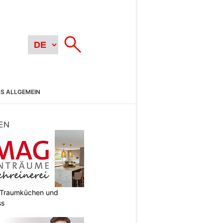
SS ALLGEMEIN
EN
a-Strategien für CEOs auf - Über 40 % der CEO
t Traumküchen und
ss