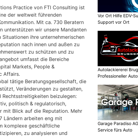
ions Practice von FTI Consulting
ist
ine der weltweit führenden
Vor Ort Hilfe EDV-S
Kommunikation. Mit ca. 730 Beratern
Support vor Ort
n unterstützen wir unsere Mandanten
en Situationen ihre unternehmerischen
Reputation nach innen und außen zu
nehmenswert zu schützen und zu
sangebot umfasst die Bereiche
pital Markets, People &
Autolackiererei Br
 Affairs.
Professioneller Auto
obal tätige Beratungsgesellschaft, die
tützt, Veränderungen zu gestalten,
Rechtsstreitigkeiten beizulegen:
ativ, politisch & regulatorisch,
 mit Blick auf die Reputation. Mehr
27 Ländern arbeiten eng mit
Garage Paradiso AG
 komplexe geschäftliche
Service fürs Auto
izipieren, zu analysieren und