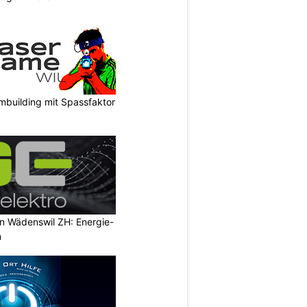
mbuilding mit Spassfaktor
in Wädenswil ZH: Energie-
n