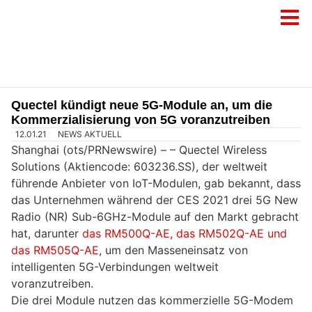
Quectel kündigt neue 5G-Module an, um die
Kommerzialisierung von 5G voranzutreiben
12.01.21
NEWS AKTUELL
Shanghai (ots/PRNewswire) – – Quectel Wireless
Solutions (Aktiencode: 603236.SS), der weltweit
führende Anbieter von IoT-Modulen, gab bekannt, dass
das Unternehmen während der CES 2021 drei 5G New
Radio (NR) Sub-6GHz-Module auf den Markt gebracht
hat, darunter
das
RM500Q-AE, das RM502Q-AE und
das RM505Q-AE
, um den Masseneinsatz von
intelligenten 5G-Verbindungen weltweit
voranzutreiben.
Die drei Module nutzen das kommerzielle 5G-Modem