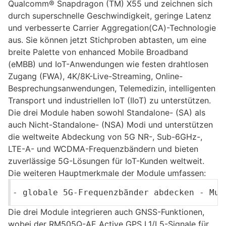
Qualcomm® Snapdragon (TM) X55 und zeichnen sich
durch superschnelle Geschwindigkeit, geringe Latenz
und verbesserte Carrier Aggregation(CA)-Technologie
aus. Sie können jetzt Stichproben abtasten, um eine
breite Palette von enhanced Mobile Broadband
(eMBB) und IoT-Anwendungen wie festen drahtlosen
Zugang (FWA), 4K/8K-Live-Streaming, Online-
Besprechungsanwendungen, Telemedizin, intelligenten
Transport und industriellen IoT (IIoT) zu unterstützen.
Die drei Module haben sowohl Standalone- (SA) als
auch Nicht-Standalone- (NSA) Modi und unterstützen
die weltweite Abdeckung von 5G NR-, Sub-6GHz-,
LTE-A- und WCDMA-Frequenzbändern und bieten
zuverlässige 5G-Lösungen für IoT-Kunden weltweit.
Die weiteren Hauptmerkmale der Module umfassen:
- globale 5G-Frequenzbänder abdecken - Mul
Die drei Module integrieren auch GNSS-Funktionen,
wobei der RM505Q-AE Active GPS L1/L5-Signale für