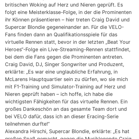
britischen Woking auf Herz und Nieren geprüft. Es
folgt eine Meisterklasse-Folge, in der die Prominenten
ihr Können präsentieren – hier treten Craig David und
Supercar Blondie gegeneinander an. Für die VELO-
Fans finden dann an Qualifikationsspiele für das
virtuelle Rennen statt, bevor in der letzten „Beat Your
Heroes“-Folge ein Live-Streaming-Rennen stattfindet,
bei dem die Fans gegen die Prominenten antreten.
Craig David, DJ, Singer Songwriter und Produzent
,
erklärte:
„Es war eine unglaubliche Erfahrung, in
McLarens Hauptquartier sein zu dürfen, wo sie mich
mit F1-Training und Simulator-Training auf Herz und
Nieren geprüft haben – ich hoffe, ich habe die
wichtigsten Fähigkeiten für das virtuelle Rennen. Ein
großes Dankeschön an das gesamte Team dort und
bei VELO dafür, dass ich an dieser Eracing-Serie
teilnehmen durfte!“
Alexandra Hirschi, Supercar Blondie
, erklärte:
„Es hat
großen Spaß gemacht, gegen die Musiklegende Craig