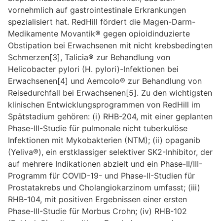
vornehmlich auf gastrointestinale Erkrankungen
spezialisiert hat. RedHill fördert die Magen-Darm-
Medikamente
Movantik®
gegen opioidinduzierte
Obstipation bei Erwachsenen mit nicht krebsbedingten
Schmerzen[3],
Talicia
® zur Behandlung von
Helicobacter pylori (H. pylori)
-Infektionen bei
Erwachsenen[4] und
Aemcolo®
zur Behandlung von
Reisedurchfall bei Erwachsenen[5]. Zu den wichtigsten
klinischen Entwicklungsprogrammen von RedHill im
Spätstadium gehören: (i)
RHB-204
, mit einer geplanten
Phase-III-Studie für pulmonale nicht tuberkulöse
Infektionen mit Mykobakterien (NTM); (ii)
opaganib
(Yeliva®)
, ein erstklassiger selektiver SK2-Inhibitor, der
auf mehrere Indikationen abzielt und ein Phase-II/III-
Programm für COVID-19- und Phase-II-Studien für
Prostatakrebs und Cholangiokarzinom umfasst; (iii)
RHB-104
, mit positiven Ergebnissen einer ersten
Phase-III-Studie für Morbus Crohn; (iv)
RHB-102