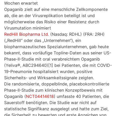
Wochen erwartet
Opaganib zielt auf eine menschliche Zellkomponente
ab, die an der Virusreplikation beteiligt ist und
möglicherweise das Risiko einer Resistenz durch
Virusmutation minimiert
RedHill Biopharma Ltd.
(Nasdaq: RDHL) (FRA: 2RH)
(„RedHill“ oder das „Unternehmen“), ein
biopharmazeutisches Spezialunternehmen, gab heute
bekannt, dass vorläufige Topline-Daten aus seiner US-
Phase-II-Studie mit oral verabreichtem Opaganib
(Yeliva®, ABC294640)[1] bei Patienten, die mit COVID-
19-Pneumonie hospitalisiert wurden, positive
Sicherheits- und Wirksamkeitssignale zeigten.
Die randomisierte, doppelblinde, placebokontrollierte
Phase-II-Studie zum klinischen Konzeptbeweis mit
Opaganib (
NCT04414618
) umfasste 40 Patienten, die
Sauerstoff benötigten. Die Studie war nicht auf
statistische Signifikanz ausgelegt und hatte zum Ziel,
die Sicherheit zu bewerten und erste Anzeichen von