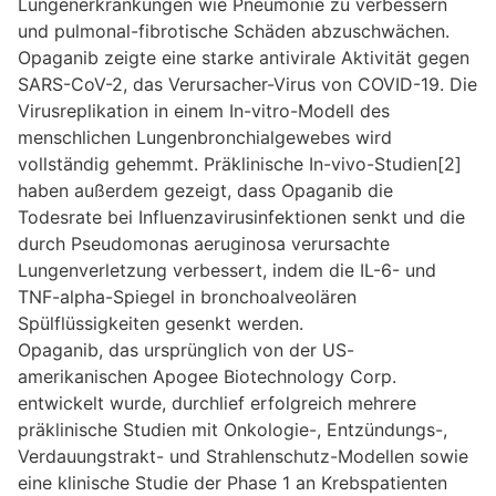
Lungenerkrankungen wie Pneumonie zu verbessern
und pulmonal-fibrotische Schäden abzuschwächen.
Opaganib zeigte eine starke antivirale Aktivität gegen
SARS-CoV-2, das Verursacher-Virus von COVID-19. Die
Virusreplikation in einem
In-vitro
-Modell des
menschlichen Lungenbronchialgewebes wird
vollständig gehemmt. Präklinische
In-vivo
-Studien[2]
haben außerdem gezeigt, dass Opaganib die
Todesrate bei Influenzavirusinfektionen senkt und die
durch
Pseudomonas aeruginosa
verursachte
Lungenverletzung verbessert, indem die IL-6- und
TNF-alpha-Spiegel in bronchoalveolären
Spülflüssigkeiten gesenkt werden.
Opaganib, das ursprünglich von der US-
amerikanischen Apogee Biotechnology Corp.
entwickelt wurde, durchlief erfolgreich mehrere
präklinische Studien mit Onkologie-, Entzündungs-,
Verdauungstrakt- und Strahlenschutz-Modellen sowie
eine klinische Studie der Phase 1 an Krebspatienten