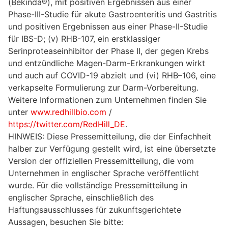
(
Bekinda®
), mit positiven Ergebnissen aus einer
Phase-III-Studie für akute Gastroenteritis und Gastritis
und positiven Ergebnissen aus einer Phase-II-Studie
für IBS-D; (v)
RHB-107
, ein erstklassiger
Serinproteaseinhibitor der Phase II, der gegen Krebs
und entzündliche Magen-Darm-Erkrankungen wirkt
und auch auf COVID-19 abzielt und (vi)
RHB
–
106
, eine
verkapselte Formulierung zur Darm-Vorbereitung.
Weitere Informationen zum Unternehmen finden Sie
unter
www.redhillbio.com
/
https://twitter.com/RedHill_DE
.
HINWEIS: Diese Pressemitteilung, die der Einfachheit
halber zur Verfügung gestellt wird, ist eine übersetzte
Version der offiziellen Pressemitteilung, die vom
Unternehmen in englischer Sprache veröffentlicht
wurde. Für die vollständige Pressemitteilung in
englischer Sprache, einschließlich des
Haftungsausschlusses für zukunftsgerichtete
Aussagen, besuchen Sie bitte: