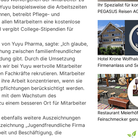
Ihr Spezialist für k
Yuyu beispielsweise die Arbeitszeiten
PEGASUS Reisen A
nnen, betreibt Pflege- und
allen Mitarbeitern eine kostenlose
vergibt College-Stipendien für
von Yuyu Pharma, sagte: „Ich glaube,
ehung zwischen familienfreundlicher
indung gibt. Durch die Umsetzung
Hotel Krone Wolfhal
Firmenanlass und S
n wir bei Yuyu wertvolle Mitarbeiter
n Fachkräfte rekrutieren. Mitarbeiter
 ihre Arbeit konzentrieren, wenn sie
rpflichtungen berücksichtigt werden.
yu mit dem Wachstum des
u einem besseren Ort für Mitarbeiter
Restaurant Meierhöfl
 ebenfalls weitere Auszeichnungen
Feinschmecker gena
uszeichnung „Jugendfreundliche Firma
beit und Beschäftigung, die