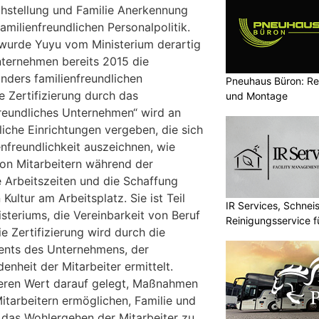
chstellung und Familie Anerkennung
amilienfreundlichen Personalpolitik.
 wurde Yuyu vom Ministerium derartig
ternehmen bereits 2015 die
onders familienfreundlichen
Pneuhaus Büron: Re
e Zertifizierung durch das
und Montage
freundliches Unternehmen“ wird an
iche Einrichtungen vergeben, die sich
enfreundlichkeit auszeichnen, wie
on Mitarbeitern während der
e Arbeitszeiten und die Schaffung
 Kultur am Arbeitsplatz. Sie ist Teil
IR Services, Schnei
teriums, die Vereinbarkeit von Beruf
Reinigungsservice f
ie Zertifizierung wird durch die
nts des Unternehmens, der
denheit der Mitarbeiter ermittelt.
eren Wert darauf gelegt, Maßnahmen
Mitarbeitern ermöglichen, Familie und
 das Wohlergehen der Mitarbeiter zu