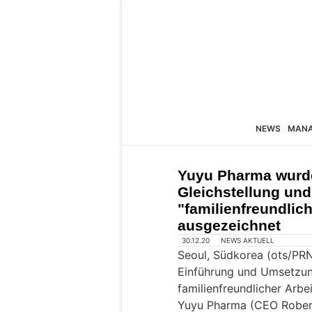
NEWS
MAN
Yuyu Pharma wurde
Gleichstellung und
"familienfreundli
ausgezeichnet
30.12.20
NEWS AKTUELL
Seoul, Südkorea (ots/PR
Einführung und Umsetzu
familienfreundlicher Arbe
Yuyu Pharma (CEO Robert