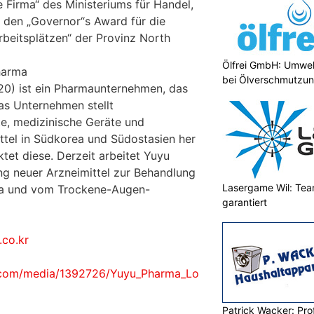
 Firma“ des Ministeriums für Handel,
d den „Governor“s Award für die
rbeitsplätzen“ der Provinz North
Ölfrei GmbH: Umwel
harma
bei Ölverschmutzu
0) ist ein Pharmaunternehmen, das
as Unternehmen stellt
e, medizinische Geräte und
tel in Südkorea und Südostasien her
tet diese. Derzeit arbeitet Yuyu
g neuer Arzneimittel zur Behandlung
Lasergame Wil: Tea
ta und vom Trockene-Augen-
garantiert
co.kr
.com/media/1392726/Yuyu_Pharma_Lo
Patrick Wacker: Prof