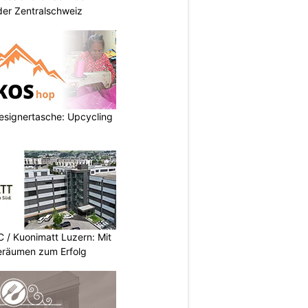
der Zentralschweiz
esignertasche: Upcycling
/ Kuonimatt Luzern: Mit
eräumen zum Erfolg