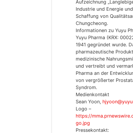
Aufzeichnung „Langlebige
Industrie und Energie un
Schaffung von Qualitätsa
Chungcheong.
Informationen zu Yuyu P
Yuyu Pharma (KRX: 00022
1941 gegründet wurde. D
pharmazeutische Produkt
medizinische Nahrungsmit
und vertreibt und vermark
Pharma an der Entwicklun
von vergrößerter Prosta
Syndrom.
Medienkontakt
Sean Yoon,
hjyoon@yuyu.
Logo –
https://mma.prnewswire
go.jpg
Pressekontakt: