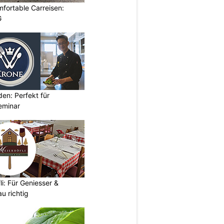
omfortable Carreisen:
G
den: Perfekt für
eminar
i: Für Geniesser &
u richtig