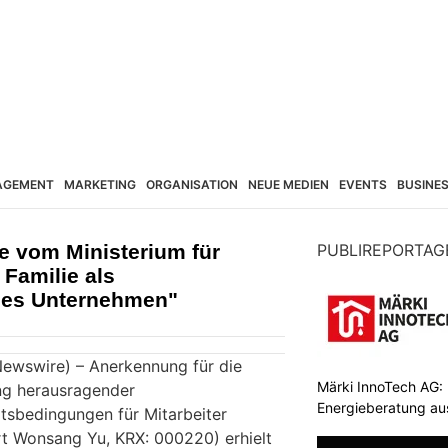
AGEMENT
MARKETING
ORGANISATION
NEUE MEDIEN
EVENTS
BUSINE
 vom Ministerium für
PUBLIREPORTAG
 Familie als
ches Unternehmen"
Newswire) – Anerkennung für die
Märki InnoTech AG: 
ng herausragender
Energieberatung au
itsbedingungen für Mitarbeiter
 Wonsang Yu, KRX: 000220) erhielt