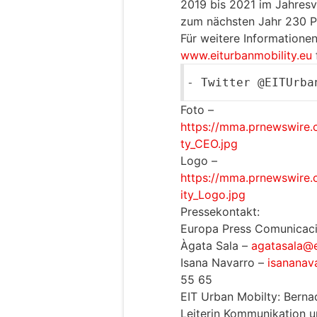
2019 bis 2021 im Jahresv
zum nächsten Jahr 230 Pa
Für weitere Informatione
www.eiturbanmobility.eu
-
Twitter
@EITUrba
Foto –
https://mma.prnewswire.
ty_CEO.jpg
Logo –
https://mma.prnewswire
ity_Logo.jpg
Pressekontakt:
Europa Press Comunicac
Àgata Sala –
agatasala@
Isana Navarro –
isananav
55 65
EIT Urban Mobilty: Bern
Leiterin Kommunikation u