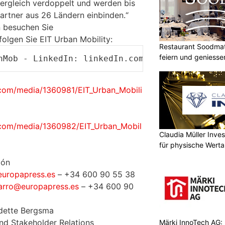
ergleich verdoppelt und werden bis
rtner aus 26 Ländern einbinden.“
n besuchen Sie
folgen Sie EIT Urban Mobility:
Restaurant Soodmatt
feiern und geniesse
nMob -
LinkedIn
: linkedIn.com/company/eit-ur
com/media/1360981/EIT_Urban_Mobili
.com/media/1360982/EIT_Urban_Mobil
Claudia Müller Inves
für physische Wert
ión
europapress.es
– +34 600 90 55 38
arro@europapress.es
– +34 600 90
adette Bergsma
nd Stakeholder Relations
Märki InnoTech AG: 