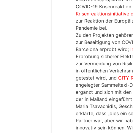
COVID-19 Krisenreaktion be
Krisenreaktionsinitiative 
zur Reaktion der Europäi
Pandemie bei.
Zu den Projekten gehöre
zur Beseitigung von COVI
Barcelona erprobt wird;
I
Erprobung sicherer Elekt
zur Vermeidung von Ris
in öffentlichen Verkehrsm
getestet wird, und
CITY 
angelegter Sammeltaxi-Di
ergänzt und sich mit de
der in Mailand eingeführt
Maria Tsavachidis, Geschä
erklärte, dass „dies ein s
Partner war, aber wir hab
innovativ sein können. Wi