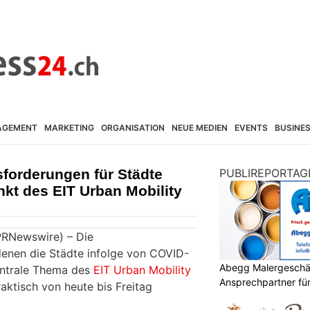
AGEMENT
MARKETING
ORGANISATION
NEUE MEDIEN
EVENTS
BUSINE
forderungen für Städte
PUBLIREPORTAG
nkt des EIT Urban Mobility
PRNewswire) – Die
enen die Städte infolge von COVID-
Abegg Malergeschä
entrale Thema des
EIT Urban Mobility
Ansprechpartner für 
raktisch von heute bis Freitag
Malerprojekte in Fla