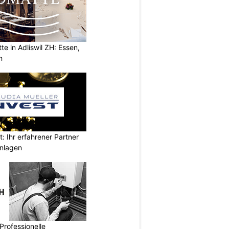
e in Adliswil ZH: Essen,
n
ban-mobility -
Facebook
:
https://www.facebook
t: Ihr erfahrener Partner
anlagen
Professionelle