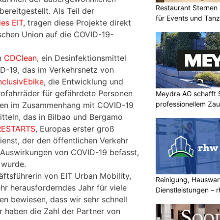
Restaurant Sternen 
reitgestellt. Als Teil der
für Events und Tan
des EIT
, tragen diese Projekte direkt
schen Union auf die COVID-19-
n
CDClean
, ein Desinfektionsmittel
D-19, das im Verkehrsnetz von
nclusivEbike
, die Entwicklung und
rofahrräder für gefährdete Personen
Meydra AG schafft S
professionellem Za
iken im Zusammenhang mit COVID-19
itteln, das in Bilbao und Bergamo
RESTARTS
, Europas erster groß
enst, der den öffentlichen Verkehr
n Auswirkungen von COVID-19 befasst,
 wurde.
ftsführerin von EIT Urban Mobility,
Reinigung, Hauswar
ehr herausforderndes Jahr für viele
Dienstleistungen –
en bewiesen, dass wir sehr schnell
mehr
r haben die Zahl der Partner von