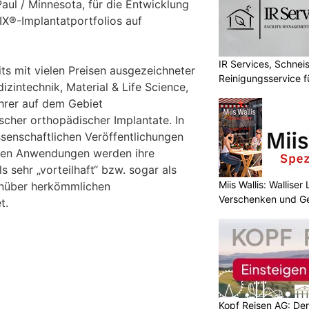
Paul / Minnesota, für die Entwicklung
X®-Implantatportfolios auf
IR Services, Schnei
eits mit vielen Preisen ausgezeichneter
Reinigungsservice f
izintechnik, Material & Life Science,
ührer auf dem Gebiet
scher orthopädischer Implantate. In
ssenschaftlichen Veröffentlichungen
chen Anwendungen werden ihre
 sehr „vorteilhaft“ bzw. sogar als
Miis Wallis: Wallise
enüber herkömmlichen
Verschenken und G
t.
Kopf Reisen AG: Der 