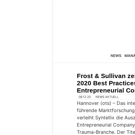
NEWS
MAN
Frost & Sullivan ze
2020 Best Practic
Entrepreneurial Co
08.12.20
NEWS AKTUELL
Hannover (ots) – Das int
führende Marktforschung
verleiht Syntellix die Au
Entrepreneurial Company 
Trauma-Branche. Der Tite