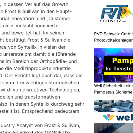
, in dessen Verlauf das Growth
n Frost & Sullivan in den Haupt-
rial Innovation“ und „Customer
s einer Vielzahl nominierter
t und bewertet hat. Im seinem
PVT-Schweiz GmbH: 
ht bestätigt Frost & Sullivan die
Photovoltaikanlage
e von Syntellix in vielen der
d unterstreicht damit die führende
ns im Bereich der Orthopädie- und
e die Medizinprodukteindustrie
d. Der Bericht legt auch dar, dass die
ik von drei wichtigen strategischen
Weil Sicherheit kei
wird: von disruptiven Technologien,
Pampasus Sicherhe
dellen und transformativen
lso, in denen Syntellix durchweg sehr
estellt ist. Entsprechend bedeutsam
ndustry Analyst von Frost & Sullivan,
gartige Fähigkeit des MAGNEZIX-