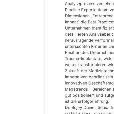
Analyseprozess verliehen
Pipeline Expertenteam vo
Dimensionen „Entrepreneu
Impact“ die Best Practice
Unternehmen identifizier
detaillierten Analyseberic
herausragende Performanc
untersuchten Kriterien un
Position des Unternehme
Trauma-Implantate, welch
weiter transformieren wir
Zukunft der Medizintechn
Imperativen geprägt sein 
innovativen Geschäftsmo
Megatrends – Bereichen a
gut positioniert und aufg
ist die erfolgte Ehrung.
Dr. Bejoy Daniel, Senior I
erklärte, dass „die einzi