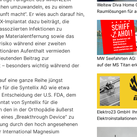
Weltew Diva Home 
ochen umzuwandeln, es zu einem
Raumlösungen für a
unft macht“. Er wies auch darauf hin,
X-Implantat dazu beiträgt, die
assoziierten Infektionen zu
ge Materialentfernung sowie das
risiko während einer zweiten
tionären Aufenthalt vermieden
eutenden Beitrag zur
MW Seefahrten AG:
auf der MS Titan er
et – besonders wichtig während der
auf eine ganze Reihe jüngst
e für die Syntellix AG wie etwa
e Entscheidung der U.S. FDA, dem
at von Syntellix für die
n den in der Orthopädie äußerst
Elektro23 GmbH: Ihr
 eines „Breakthrough Device“ zu
Elektroinstallationen
igung durch den hoch angesehenen
r International Magnesium