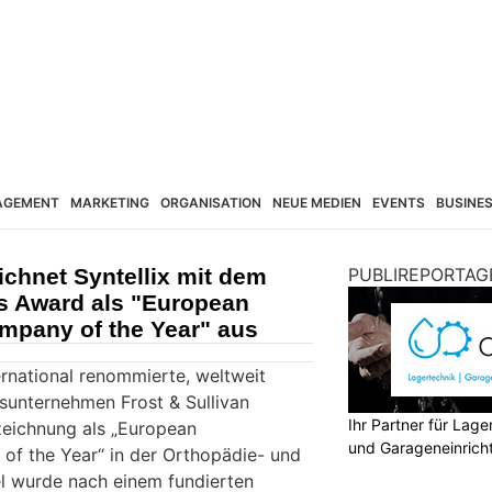
AGEMENT
MARKETING
ORGANISATION
NEUE MEDIEN
EVENTS
BUSINE
ichnet Syntellix mit dem
PUBLIREPORTAG
es Award als "European
mpany of the Year" aus
ernational renommierte, weltweit
sunternehmen Frost & Sullivan
Ihr Partner für Lag
szeichnung als „European
und Garageneinrich
of the Year“ in der Orthopädie- und
l wurde nach einem fundierten