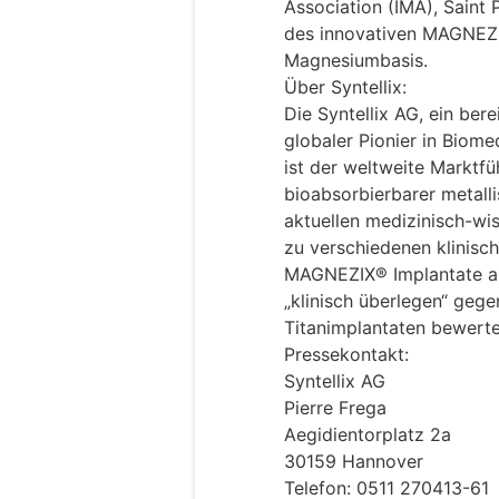
Association (IMA), Saint 
des innovativen MAGNEZI
Magnesiumbasis.
Über Syntellix:
Die Syntellix AG, ein ber
globaler Pionier in Biomed
ist der weltweite Marktf
bioabsorbierbarer metalli
aktuellen medizinisch-wi
zu verschiedenen klinis
MAGNEZIX® Implantate als
„klinisch überlegen“ geg
Titanimplantaten bewerte
Pressekontakt:
Syntellix AG
Pierre Frega
Aegidientorplatz 2a
30159 Hannover
Telefon: 0511 270413-61