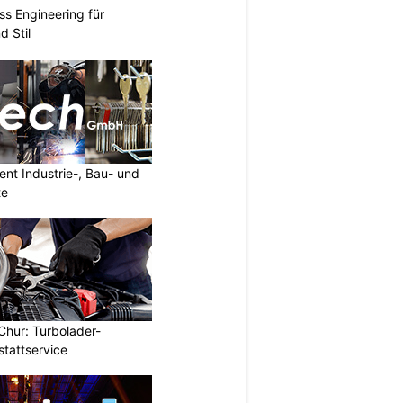
ss Engineering für
d Stil
nt Industrie-, Bau- und
te
Chur: Turbolader-
stattservice