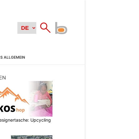
SS ALLGEMEIN
EN
esignertasche: Upcycling