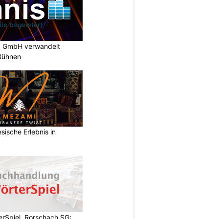
k GmbH verwandelt
-Bühnen
 Group -
Ben Wood
, Forschungsleiter, CCS Insig
sische Erlebnis in
rSpiel, Rorschach SG: