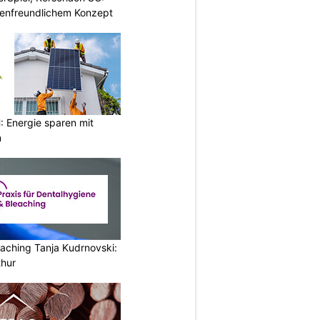
enfreundlichem Konzept
hip, Huawei -
Brett King
, Bestseller-Autor vo
Energie sparen mit
n
Communication, Huawei Consumer Business Group
aching Tanja Kudrnovski:
thur