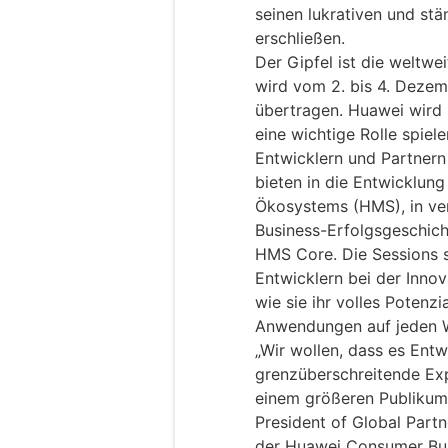
seinen lukrativen und s
erschließen.
Der Gipfel ist die weltw
wird vom 2. bis 4. Dezem
übertragen. Huawei wird 
eine wichtige Rolle spie
Entwicklern und Partnern 
bieten in die Entwicklun
Ökosystems (HMS), in ver
Business-Erfolgsgeschich
HMS Core. Die Sessions 
Entwicklern bei der Innov
wie sie ihr volles Potenz
Anwendungen auf jeden W
„Wir wollen, dass es Entw
grenzüberschreitende Ex
einem größeren Publikum
President of Global Part
der Huawei Consumer Bus