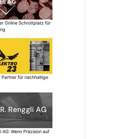
 Online Schrottplatz für
ung
 Were
, Global Head of Business Development S
 Partner für nachhaltige
ents/cf9e20b0f0403d6f28a37b30bd6c25cf/invitat
li AG: Wenn Präzision auf