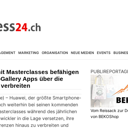
AGEMENT
MARKETING
ORGANISATION
NEUE MEDIEN
EVENTS
BUSINE
t Masterclasses befähigen
PUBLIREPORTAG
pGallery Apps über die
verbreiten
e) – Huawei, der größte Smartphone-
auch weiterhin bei seinen kommenden
Vom Reissack zur D
sterclasses während des jährlichen
von BEKOShop
ickler in die Lage versetzen, ihre
enzen hinaus zu verbreiten und