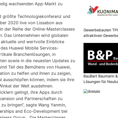
tändig wachsenden App-Markt zu
eit größte Technologiekonferenz und
ber 2020 live von Lissabon aus
in der Reihe der Online-Masterclasses
Gewerbebauten TPC 
len: Das Unternehmen wird globalen
attraktiven Gewerb
aktuelle und wertvolle Einblicke
g des Huawei Mobile Services-
tikale Branchenlösungen, in
ten sowie in die neuesten Updates zu
sind Teil des Bemühens von Huawei,
ation zu helfen und ihnen zu zeigen,
BauBart Baumann & 
ial ausschöpfen können, indem sie ihre
Lösungen für Neub
inkel der Welt ausdehnen.
Renovation
icklern gelingt, ihre Apps durch
pansion und Partnerschaften zu
 zu bringen“, sagte Wang Yanmin,
nerships and Eco-Development bei
iness Group. „Die Masterclasses