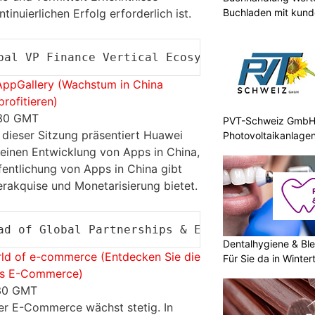
Buchladen mit kund
tinuierlichen Erfolg erforderlich ist.
bal VP Finance Vertical Ecosystem & Partners
AppGallery (Wachstum in China
profitieren)
:30 GMT
PVT-Schweiz GmbH: 
 dieser Sitzung präsentiert Huawei
Photovoltaikanlage
einen Entwicklung von Apps in China,
fentlichung von Apps in China gibt
erakquise und Monetarisierung bietet.
ad of Global Partnerships & Eco-Development 
Dentalhygiene & Ble
rld of e-commerce (Entdecken Sie die
Für Sie da in Winter
des E-Commerce)
:30 GMT
Der E-Commerce wächst stetig. In