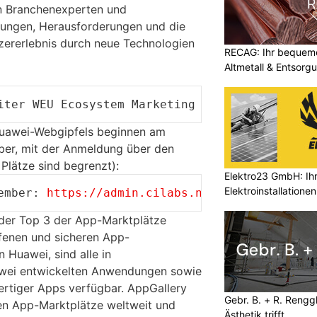
en Branchenexperten und
ungen, Herausforderungen und die
zererlebnis durch neue Technologien
RECAG: Ihr bequemer
Altmetall & Entsorg
iter WEU Ecosystem Marketing -
Gavin Kinghall
Huawei-Webgipfels beginnen am
er, mit der Anmeldung über den
Plätze sind begrenzt):
Elektro23 GmbH: Ihr
Elektroinstallationen
ember
:
https://admin.cilabs.net/rsvp/multi-ev
 der Top 3 der App-Marktplätze
ffenen und sicheren App-
n Huawei, sind alle in
wei entwickelten Anwendungen sowie
rtiger Apps verfügbar. AppGallery
Gebr. B. + R. Rengg
nden App-Marktplätze weltweit und
Ästhetik trifft