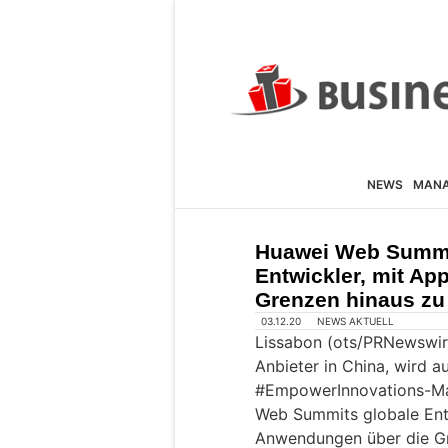
NEWS
MAN
Huawei Web Summi
Entwickler, mit Ap
Grenzen hinaus zu 
03.12.20
NEWS AKTUELL
Lissabon (ots/PRNewswir
Anbieter in China, wird 
#EmpowerInnovations
-Ma
Web Summits globale Entw
Anwendungen über die Gr