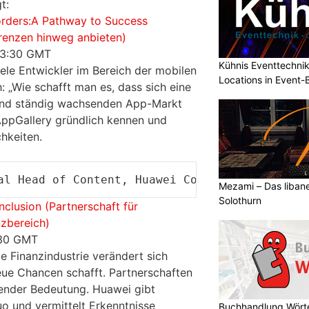
t:
rders:
A Pathway to Success
renzen hinweg anbieten)
13:30 GMT
Kühnis Eventtechni
ele Entwickler im Bereich der mobilen
Locations in Event
 „Wie schafft man es, dass sich eine
und ständig wachsenden App-Markt
AppGallery gründlich kennen und
hkeiten.
al Head of Content, Huawei Consumer Business
Mezami – Das libane
Solothurn
inclusion (Partnerschaft für
zbereich)
:30 GMT
e Finanzindustrie verändert sich
eue Chancen schafft. Partnerschaften
ender Bedeutung. Huawei gibt
uo und vermittelt Erkenntnisse
Buchhandlung Wörte