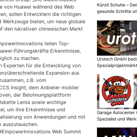
Künzli Schuhe – Swi
ie von Huawei während des Web
gesunde Schritte un
n, sollen Entwicklern die richtigen
nd Werkzeuge bieten, um neue globale
 den lukrativen chinesischen Markt
powerInnovations teilen Top-
awei-Führungskräfte Erkenntnisse,
glich zu machen.
Urotech GmbH bedie
n Experten für die Entwicklung von
Spezialprojektmärk
nzüberschreitende Expansion aus
zusammen, z.B. vom
CS Insight, dem Anbieter mobiler
oven, der Belohnungsplattform
lskette Lenta sowie wichtige
i, um ihre Erkenntnisse und
Garage Autocenter 
balisierung von Anwendungen und mit
Spezialist und Werk
n auszutauschen.
i #EmpowerInnovations Web Summit