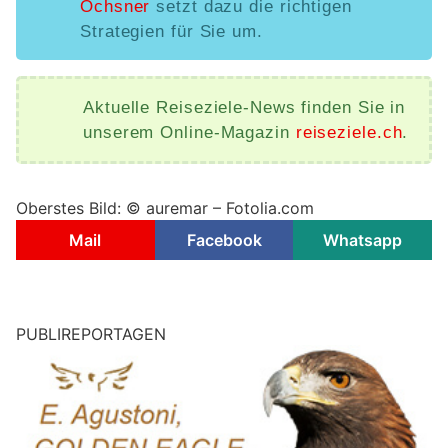
Ochsner
setzt dazu die richtigen
Strategien für Sie um.
Aktuelle Reiseziele-News finden Sie in
unserem Online-Magazin
reiseziele.ch
.
Oberstes Bild: © auremar – Fotolia.com
Mail
Facebook
Whatsapp
PUBLIREPORTAGEN