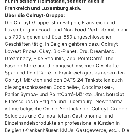
nur in seinem Heimatland, sondern auch in
Frankreich und Luxemburg aktiv.
Über die Colruyt-Gruppe:
Die Colruyt Gruppe ist in Belgien, Frankreich und
Luxemburg im Food- und Non-Food-Vertrieb mit mehr
als 700 eigenen und über 580 angeschlossenen
Geschäften tätig. In Belgien gehören dazu Colruyt
Lowest Prices, Okay, Bio-Planet, Cru, Dreamland,
Dreambaby, Bike Republic, Zeb, PointCarré, The
Fashion Store und die angeschlossenen Geschäfte
Spar und PointCarré. In Frankreich gibt es neben den
Colruyt-Märkten und den DATS 24-Tankstellen auch
die angeschlossenen Coccinelle-, Coccimarket-,
Panier Sympa- und PointCarré-Märkte. Jims betreibt
Fitnessclubs in Belgien und Luxemburg. Newpharma
ist die belgische Online-Apotheke der Colruyt-Gruppe.
Solucious und Culinoa liefern Gastronomie- und
Einzelhandelsprodukte an professionelle Kunden in
Belgien (Krankenhäuser, KMUs, Gastgewerbe, etc.). Die